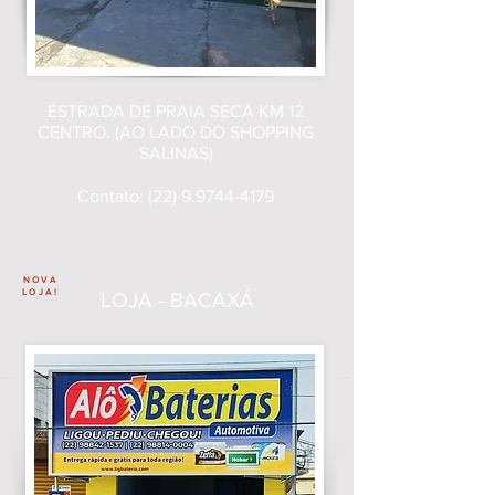
ESTRADA DE PRAIA SECA KM 12
CENTRO. (AO LADO DO SHOPPING
SALINAS)
Contato:
(22) 9.9744-4179
NOVA
LOJA!
LOJA - BACAXÁ