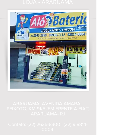
LOJA - ARARUAMA
ARARUAMA: AVENIDA AMARAL
PEIXOTO, KM 91/5 (EM FRENTE A FIAT)
ARARUAMA- RJ
Contato:
(22) 2625-8300
|
(22) 9.8814-
0004