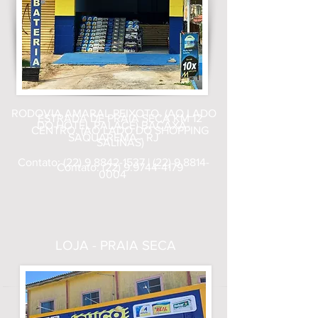
RODOVIA AMARAL PEIXOTO. (AO LADO
ESTRADA DE PRAIA SECA KM 12
DO HOTEL PALACE) BACAXÁ-
CENTRO. (AO LADO DO SHOPPING
SAQUAREMA - RJ
SALINAS)
Contato:
(22) 9.8842-1537
|
(22) 9.8814-
Contato:
(22) 9.9744-4179
0004
LOJA - PRAIA SECA