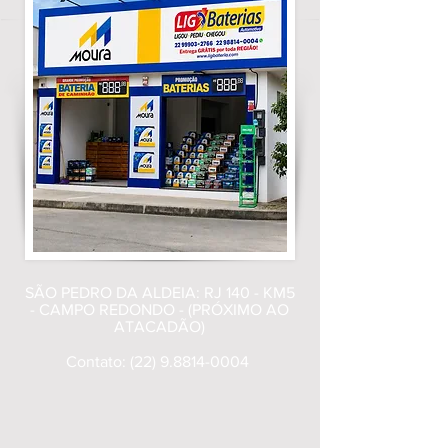
SÃO PEDRO DA ALDEIA: RJ 140 - KM5
- CAMPO REDONDO - (PRÓXIMO AO
ATACADÃO)
Contato:
(22) 9.8814-0004