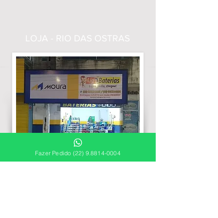
LOJA - RIO DAS OSTRAS
Fazer Pedido (22) 9.8814-0004
RIO DAS OSTRAS: RODOVIA AMARAL
PEIXOTO
- ÂNCORA | ZAP
(22) 9.8814-0004