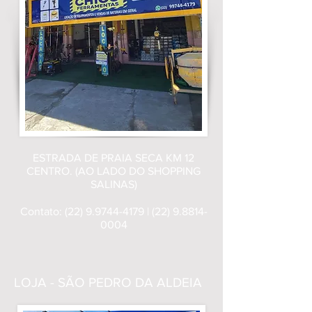
ESTRADA DE PRAIA SECA KM 12
CENTRO. (AO LADO DO SHOPPING
SALINAS)
Contato:
(22) 9.9744-4179
|
(22) 9.8814-
0004
LOJA - SÃO PEDRO DA ALDEIA