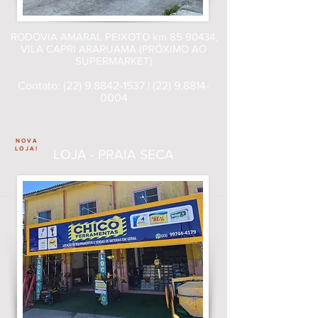
RODOVIA AMARAL PEIXOTO km
85 90434
,
VILA CAPRI ARARUAMA (PRÓXIMO AO
SUPERMARKET)
Contato:
(22) 9.8842-1537
|
(22) 9.8814-
0004
NOVA
LOJA!
LOJA - PRAIA SECA