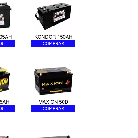
Pedidos Online
05AH
KONDOR 150AH
AR
COMPRAR
5
AH
MAXION 50D
AR
COMPRAR