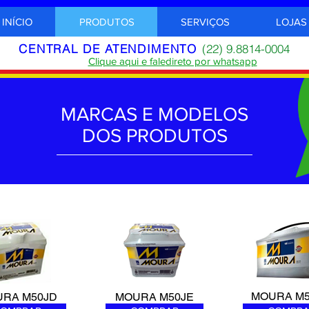
INÍCIO
PRODUTOS
SERVIÇOS
LOJAS
CENTRAL DE ATENDIMENTO
(22)
9.8814-0004
Clique aqui e fale
direto por whatsapp
MARCAS E MODELOS
DOS PRODUTOS
MOURA M
RA M50JD
MOURA M50JE