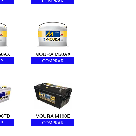
R
COMPRAR
60AX
MOURA M60AX
R
COMPRAR
90TD
MOURA M100E
R
COMPRAR