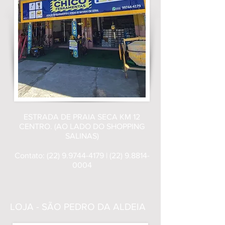
ESTRADA DE PRAIA SECA KM 12
CENTRO. (AO LADO DO SHOPPING
SALINAS)
Contato:
(22) 9.9744-4179
|
(22) 9.8814-
0004
LOJA - SÃO PEDRO DA ALDEIA