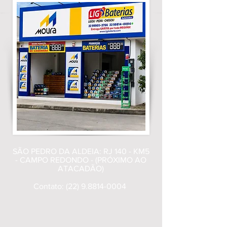
SÃO PEDRO DA ALDEIA: RJ 140 - KM5
- CAMPO REDONDO - (PRÓXIMO AO
ATACADÃO)
Contato:
(22) 9.8814-0004