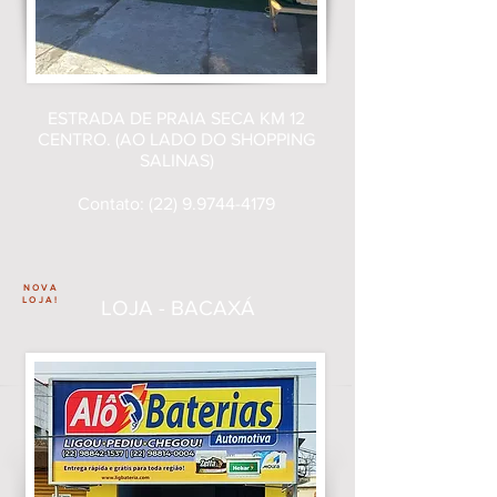
ESTRADA DE PRAIA SECA KM 12
CENTRO. (AO LADO DO SHOPPING
SALINAS)
Contato:
(22) 9.9744-4179
NOVA
LOJA!
LOJA - BACAXÁ