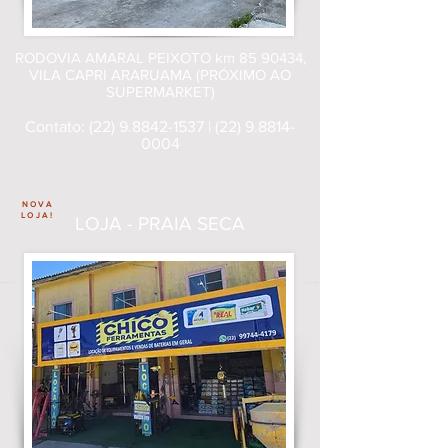
RODOVIA AMARAL PEIXOTO km
85 90434
,
VILA CAPRI ARARUAMA (PRÓXIMO AO
SUPERMARKET)
Contato:
(22) 9.8842-1537
|
(22) 9.8814-
0004
NOVA
LOJA!
LOJA - PRAIA SECA