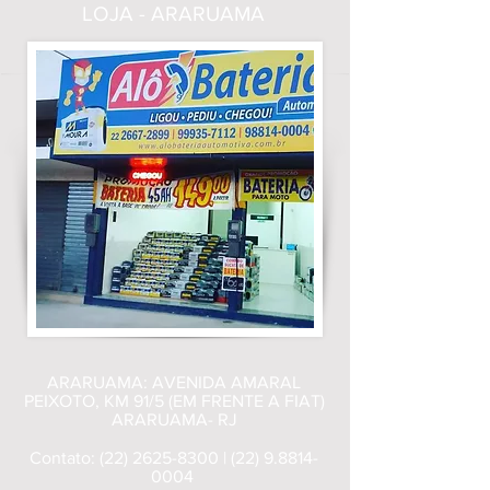
LOJA - ARARUAMA
ARARUAMA: AVENIDA AMARAL
PEIXOTO, KM 91/5 (EM FRENTE A FIAT)
ARARUAMA- RJ
Contato:
(22) 2625-8300
|
(22) 9.8814-
0004