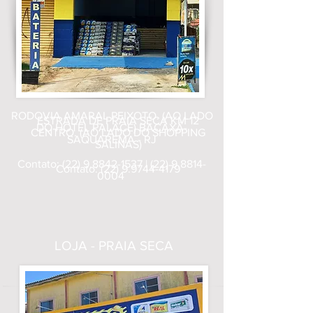
RODOVIA AMARAL PEIXOTO. (AO LADO
ESTRADA DE PRAIA SECA KM 12
DO HOTEL PALACE) BACAXÁ-
CENTRO. (AO LADO DO SHOPPING
SAQUAREMA - RJ
SALINAS)
Contato:
(22) 9.8842-1537
|
(22) 9.8814-
Contato:
(22) 9.9744-4179
0004
LOJA - PRAIA SECA